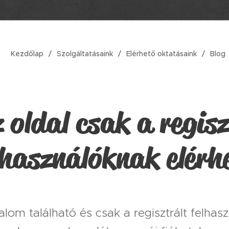
Kezdőlap
Szolgáltatásaink
Elérhető oktatásaink
Blog
 oldal csak a regis
lhasználóknak elérh
talom található és csak a regisztrált felha