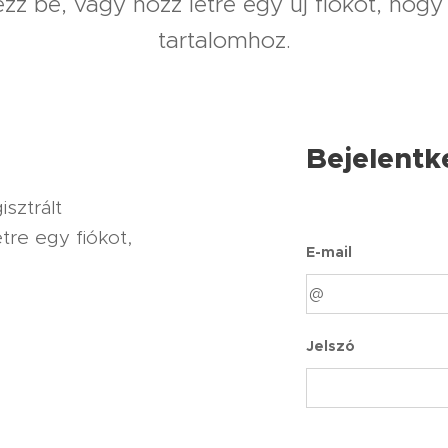
kezz be, vagy hozz létre egy új fiókot, hogy
tartalomhoz.
Bejelentk
sztrált
tre egy fiókot,
E-mail
Jelszó