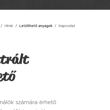
Hírek
Letölthető anyagok
Kapcsolat
ztrált
ető
sználók számára érhető