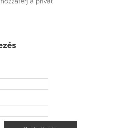
 hozzáférj a privát
ezés